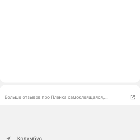
Больше отзывов про Пленка самоклеящаяся,
голография, серебристая, 0.45 х 3 м, 3 мкм
Колумбус