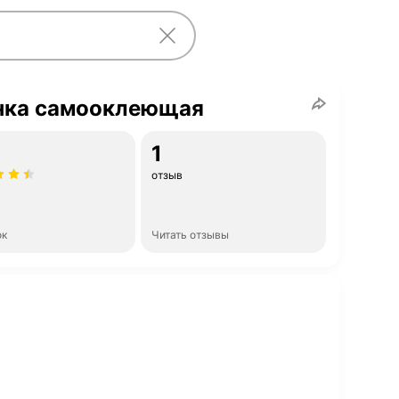
нка самооклеющая
1
отзыв
ок
Читать отзывы