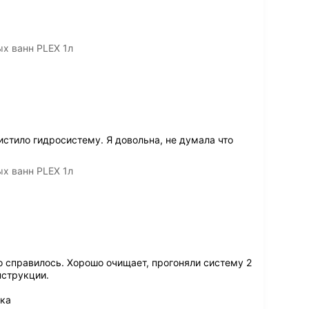
х ванн PLEX 1л
стило гидросистему. Я довольна, не думала что
х ванн PLEX 1л
о справилось. Хорошо очищает, прогоняли систему 2
нструкции.
ика