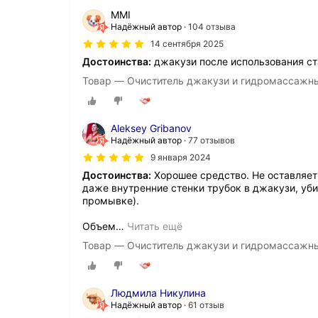
MMI
Надёжный автор
104 отзыва
14 сентября 2025
Достоинства:
джакузи после использования ст
Товар — Очиститель джакузи и гидромассажны
Aleksey Gribanov
Надёжный автор
77 отзывов
9 января 2024
Достоинства:
Хорошее средство. Не оставляет
даже внутренние стенки трубок в джакузи, уб
промывке).
Объем
…
Читать ещё
Товар — Очиститель джакузи и гидромассажны
Людмила Никулина
Надёжный автор
61 отзыв