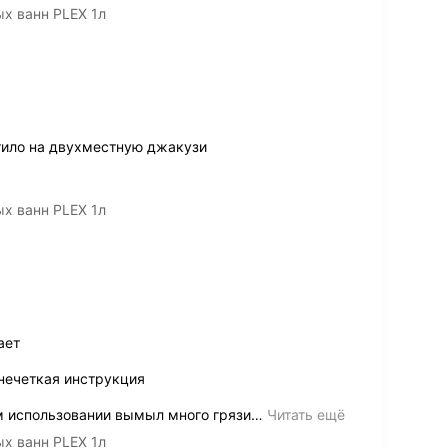
х ванн PLEX 1л
тило на двухместную джакузи
х ванн PLEX 1л
ает
нечеткая инструкция
м использовании вымыл много грязи
…
Читать ещё
х ванн PLEX 1л