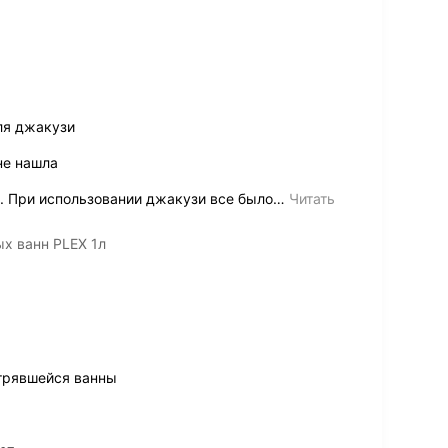
ля джакузи
не нашла
. При использовании джакузи все было
…
Читать
х ванн PLEX 1л
стрявшейся ванны