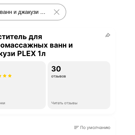
титель для
ромассажных ванн и
узи PLEX 1л
30
отзывов
нки
Читать отзывы
По умолчанию