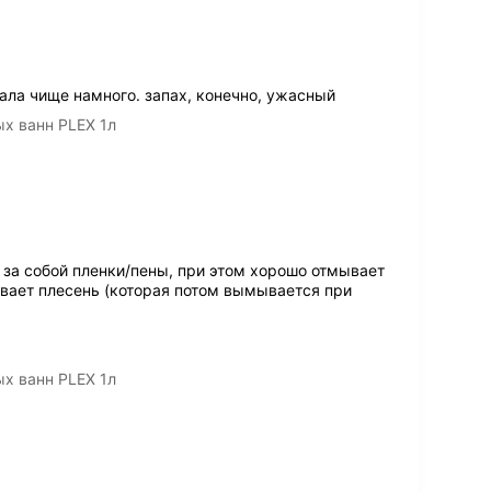
ала чище намного. запах, конечно, ужасный
х ванн PLEX 1л
 за собой пленки/пены, при этом хорошо отмывает
ивает плесень (которая потом вымывается при
х ванн PLEX 1л