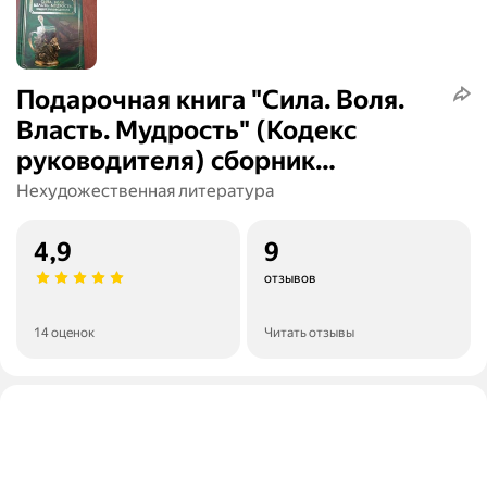
Подарочная книга "Сила. Воля.
Власть. Мудрость" (Кодекс
руководителя) сборник
афоризмов, цитаты великих
Нехудожественная литература
людей
4,9
9
отзывов
14 оценок
Читать отзывы