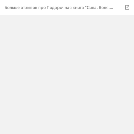
Больше отзывов про Подарочная книга "Сила. Воля.
Власть. Мудрость" (Кодекс руководителя) сборник
афоризмов, цитаты великих людей