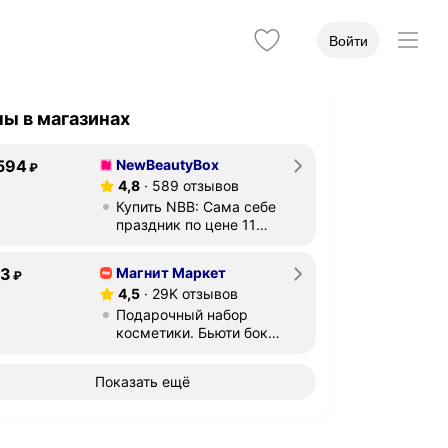
Войти
ы в магазинах
594
594
NewBeautyBox
₽
на
б.
Рейтинг 4,8 из 5
4,8
589 отзывов
Купить NBB: Сама себе
праздник по цене 11
990 ₽
3
23
Магнит Маркет
₽
на
б.
Рейтинг 4,5 из 5
4,5
29K отзывов
Подарочный набор
косметики. Бьюти бокс.
Подарок на...
Показать ещё