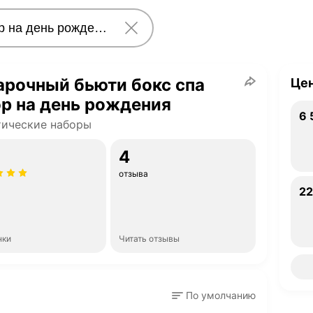
рочный бьюти бокс спа
Цен
р на день рождения
6
6 
Це
тические наборы
ру
4
отзыва
22
2
Це
ру
нки
Читать отзывы
По умолчанию