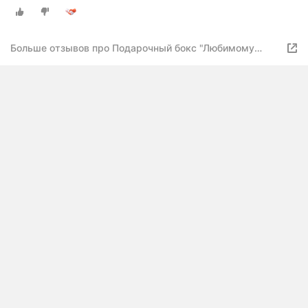
Больше отзывов про Подарочный бокс "Любимому
папе" автонабор для ухода, вид: набор для ухода за
авто