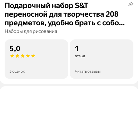
Подарочный набор S&T
переносной для творчества 208
предметов, удобно брать с собой
в путешествие, отличный
Наборы для рисования
подарок для ребенка,
племянника, сына на новый год,
5,0
1
рождество или день рождения
отзыв
голубой
5 оценок
Читать отзывы