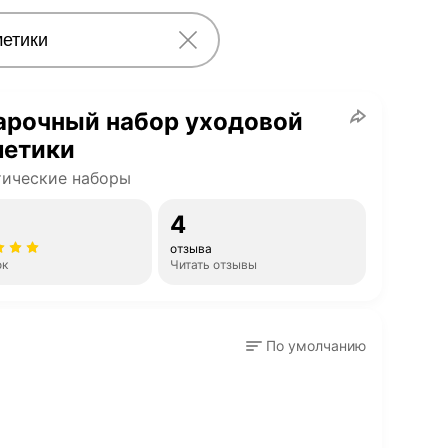
арочный набор уходовой
метики
тические наборы
4
отзыва
ок
Читать отзывы
По умолчанию