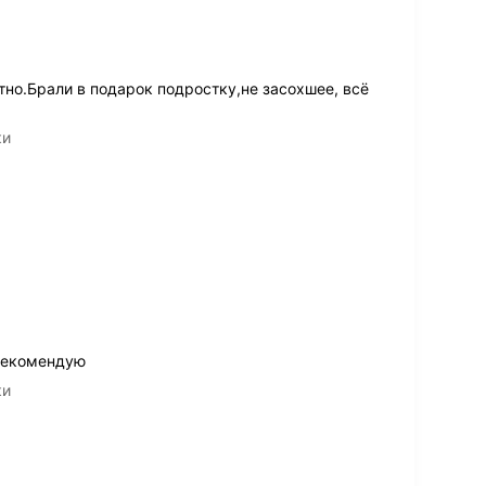
тно.Брали в подарок подростку,не засохшее, всё
ки
рекомендую
ки