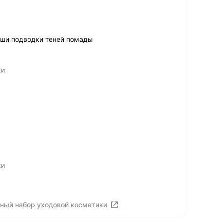
уши подводки теней помады
ки
ки
ный набор уходовой косметики