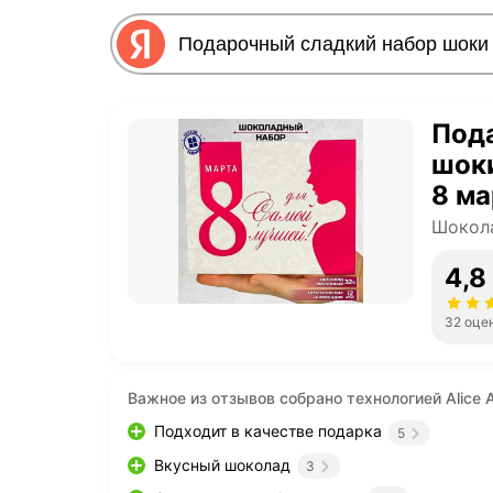
Под
шок
8 ма
пода
Шокола
дочк
4,8
колл
32 оце
Важное из отзывов собрано технологией Alice A
Подходит в качестве подарка
5
Вкусный шоколад
3