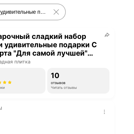
арочный сладкий набор
и удивительные подарки С
рта "Для самой лучшей"
рок любимой жене, маме,
дная плитка
е, бабушке, подруге,
10
еге, 60 г
отзывов
нки
Читать отзывы
I