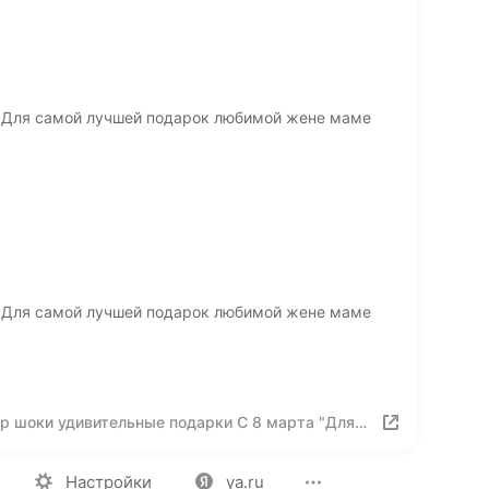
а Для самой лучшей подарок любимой жене маме
а Для самой лучшей подарок любимой жене маме
р шоки удивительные подарки С 8 марта "Для
чке, бабушке, подруге, коллеге, 60 г
ия
Вакансии
Лицензия на использование
Политика конф
Настройки
ya.ru