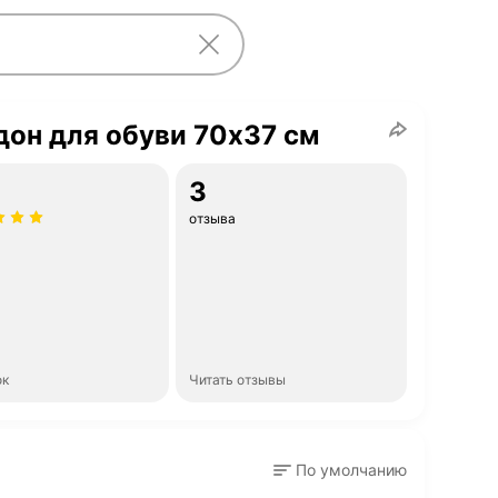
он для обуви 70х37 см
3
отзыва
ок
Читать отзывы
По умолчанию