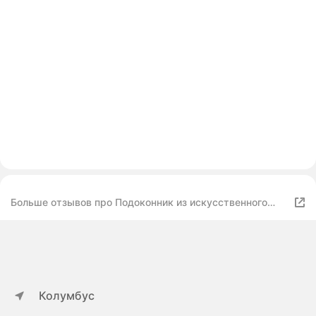
Больше отзывов про Подоконник из искусственного
камня 1100х250х12мм, белый мрамор цвет, глянцевая
поверхность
Колумбус