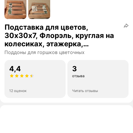
Подставка для цветов,
30х30х7, Флорэль, круглая на
колесиках, этажерка,
напольное, на подоконник,
Поддоны для горшков цветочных
полка, из массива дерева,
рустик, Dipriz
4,4
3
отзыва
12 оценок
Читать отзывы