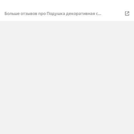
Больше отзывов про Подушка декоративная с
фотопечатью, смесовая ткань; Листья; Размер: 40 х 40