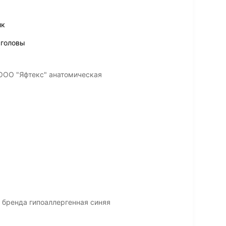
ик
 головы
 ООО "Яфтекс" анатомическая
 бренда гипоаллергенная синяя