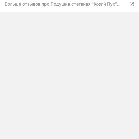
Больше отзывов про Подушка стеганая "Козий Пух"
70х70 г. Иваново Лавртекс Ивановский текстиль
(микрофайбер) ультра-степ