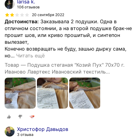
larisa k.
106 отзывов
20 сентября 2022
Достоинства:
Заказывала 2 подушки. Одна в
отличном состоянии, а на второй подушке брак-не
прошит шов, или криво прошитый, и синтепон
вылезает,
Конечно возвращать не буду, зашью дырку сама,
но
…
Читать ещё
Товар — Подушка стеганая "Козий Пух" 70х70 г.
Иваново Лавртекс Ивановский текстиль
(микрофайбер) ультра-степ
Христофор Давыдов
3 отзыва