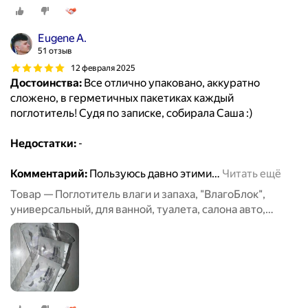
набор 6 штук
Eugene A.
51 отзыв
12 февраля 2025
Достоинства:
Все отлично упаковано, аккуратно
сложено, в герметичных пакетиках каждый
поглотитель! Судя по записке, собирала Саша :)
Недостатки:
-
Комментарий:
Пользуюсь давно этими
…
Читать ещё
Товар — Поглотитель влаги и запаха, "ВлагоБлок",
универсальный, для ванной, туалета, салона авто,
набор 6 штук