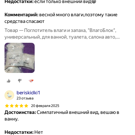
Недостатки:
если только внешний вид😁
Комментарий:
весной много влаги,поэтому такие
средства спасают
Товар — Поглотитель влаги и запаха, "ВлагоБлок",
универсальный, для ванной, туалета, салона авто,
набор 6 штук
beriskidki1
23 отзыва
20 февраля 2025
Достоинства:
Симпатичный внешний вид, вешаю в
ванну.
Недостатки:
Нет