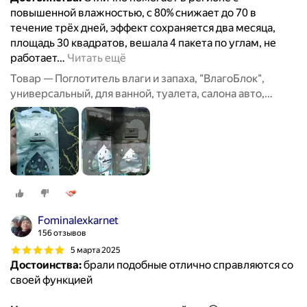
повышенной влажностью, с 80% снижает до 70 в
течение трёх дней, эффект сохраняется два месяца,
площадь 30 квадратов, вешала 4 пакета по углам, не
работает
…
Читать ещё
Товар — Поглотитель влаги и запаха, "ВлагоБлок",
универсальный, для ванной, туалета, салона авто,
набор 6 штук
Fominalexkarnet
156 отзывов
5 марта 2025
Достоинства:
брали подобные отлично справляются со
своей функцией