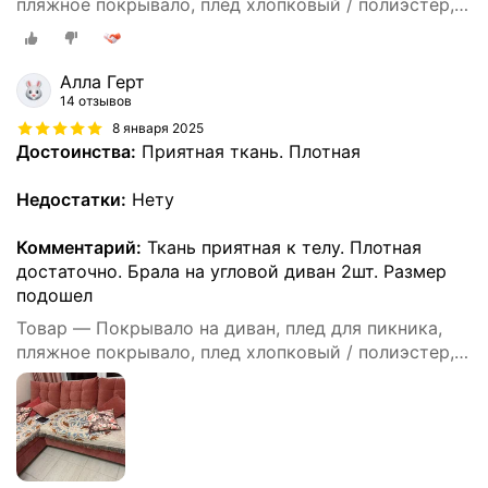
пляжное покрывало, плед хлопковый / полиэстер,
современное покрывало для дивана в стиле INS с
цвета Моранди, размер 90X180
Алла Герт
14 отзывов
8 января 2025
Достоинства:
Приятная ткань. Плотная
Недостатки:
Нету
Комментарий:
Ткань приятная к телу. Плотная
достаточно. Брала на угловой диван 2шт. Размер
подошел
Товар — Покрывало на диван, плед для пикника,
пляжное покрывало, плед хлопковый / полиэстер,
современное покрывало для дивана в стиле INS с
цвета Моранди, размер 90X180