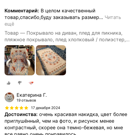
Комментарий:
В целом качественный
товар,спасибо,буду заказывать размер
…
Читать
ещё
Товар — Покрывало на диван, плед для пикника,
пляжное покрывало, плед хлопковый / полиэстер,
современное покрывало для дивана в стиле INS с
цвета Моранди, размер 90X180
Екатерина Г.
19 отзывов
17 декабря 2024
Достоинства:
очень красивая накидка, цвет более
приглушённый, чем на фото, и рисунок менее
контрастный, скорее она темно-бежевая, но мне
все равно очень понравилось