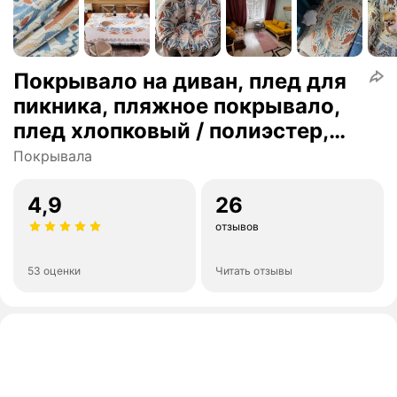
Покрывало на диван, плед для
пикника, пляжное покрывало,
плед хлопковый / полиэстер,
современное покрывало для
Покрывала
дивана в стиле INS с Осенние
кленовые листья, размер
4,9
26
90X180
отзывов
53 оценки
Читать отзывы