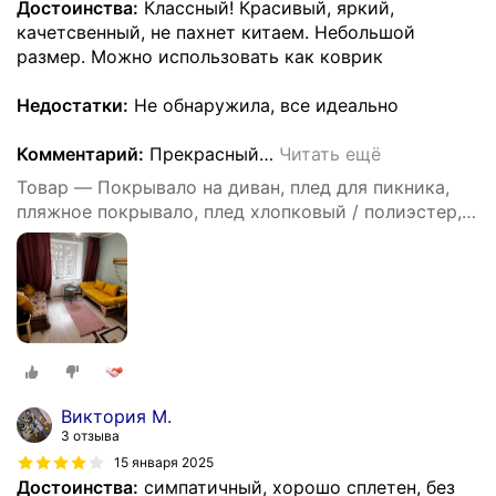
Достоинства:
Классный! Красивый, яркий,
качетсвенный, не пахнет китаем. Небольшой
размер. Можно использовать как коврик
Недостатки:
Не обнаружила, все идеально
Комментарий:
Прекрасный
…
Читать ещё
Товар — Покрывало на диван, плед для пикника,
пляжное покрывало, плед хлопковый / полиэстер,
современное покрывало для дивана в стиле INS с
цвета Моранди, размер 90X180
Виктория М.
3 отзыва
15 января 2025
Достоинства:
симпатичный, хорошо сплетен, без