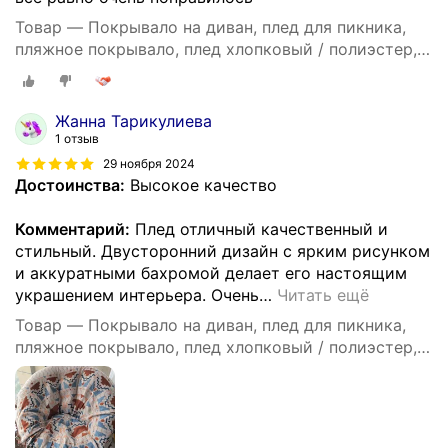
Товар — Покрывало на диван, плед для пикника,
пляжное покрывало, плед хлопковый / полиэстер,
современное покрывало для дивана в стиле INS с
цвета Моранди, размер 90X180
Жанна Тарикулиева
1 отзыв
29 ноября 2024
Достоинства:
Высокое качество
Комментарий:
Плед отличный качественный и
стильный. Двусторонний дизайн с ярким рисунком
и аккуратными бахромой делает его настоящим
украшением интерьера. Очень
…
Читать ещё
Товар — Покрывало на диван, плед для пикника,
пляжное покрывало, плед хлопковый / полиэстер,
современное покрывало для дивана в стиле INS с
цвета Моранди, размер 90X180