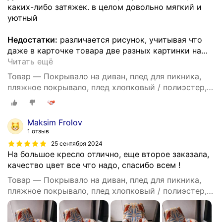
каких-либо затяжек. в целом довольно мягкий и
уютный
Недостатки:
различается рисунок, учитывая что
даже в карточке товара две разных картинки на
…
Читать ещё
Товар — Покрывало на диван, плед для пикника,
пляжное покрывало, плед хлопковый / полиэстер,
современное покрывало для дивана в стиле INS с
цвета Моранди, размер 90X180
Maksim Frolov
1 отзыв
25 сентября 2024
На большое кресло отлично, еще второе заказала,
качество цвет все что надо, спасибо всем !
Товар — Покрывало на диван, плед для пикника,
пляжное покрывало, плед хлопковый / полиэстер,
современное покрывало для дивана в стиле INS с
Осенние кленовые листья, размер 90X180