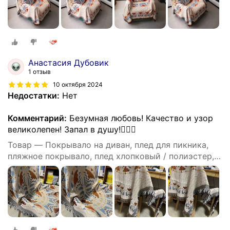
Анастасия Дубовик
1 отзыв
10 октября 2024
Недостатки:
Нет
Комментарий:
Безумная любовь! Качество и узор
великолепен! Запал в душу!👍🏼💔
Товар — Покрывало на диван, плед для пикника,
пляжное покрывало, плед хлопковый / полиэстер,
современное покрывало для дивана в стиле INS с
Осенние кленовые листья, размер 90X180