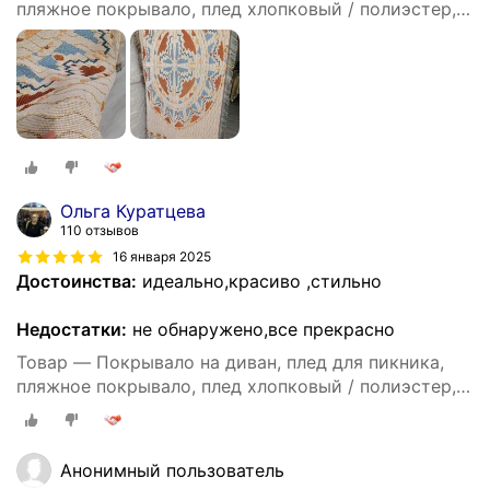
пляжное покрывало, плед хлопковый / полиэстер,
современное покрывало для дивана в стиле INS с
цвета Моранди, размер 90X180
Ольга Куратцева
110 отзывов
16 января 2025
Достоинства:
идеально,красиво ,стильно
Недостатки:
не обнаружено,все прекрасно
Товар — Покрывало на диван, плед для пикника,
пляжное покрывало, плед хлопковый / полиэстер,
современное покрывало для дивана в стиле INS с
цвета Моранди, размер 90X180
Анонимный пользователь