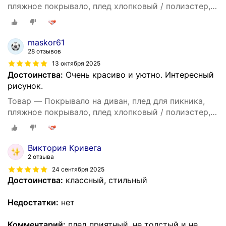
пляжное покрывало, плед хлопковый / полиэстер,
современное покрывало для дивана в стиле INS с
цвета Моранди, размер 90X180
maskor61
28 отзывов
13 октября 2025
Достоинства:
Очень красиво и уютно. Интересный
рисунок.
Товар — Покрывало на диван, плед для пикника,
пляжное покрывало, плед хлопковый / полиэстер,
современное покрывало для дивана в стиле INS с
цвета Моранди, размер 90X180
Виктория Кривега
2 отзыва
24 сентября 2025
Достоинства:
классный, стильный
Недостатки:
нет
Комментарий:
плед приятный, не толстый и не