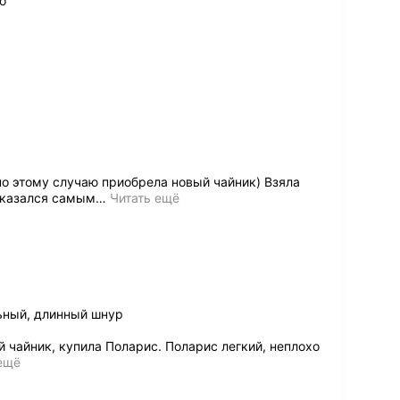
о
о этому случаю приобрела новый чайник) Взяла
показался самым
…
Читать ещё
ьный, длинный шнур
чайник, купила Поларис. Поларис легкий, неплохо
ещё