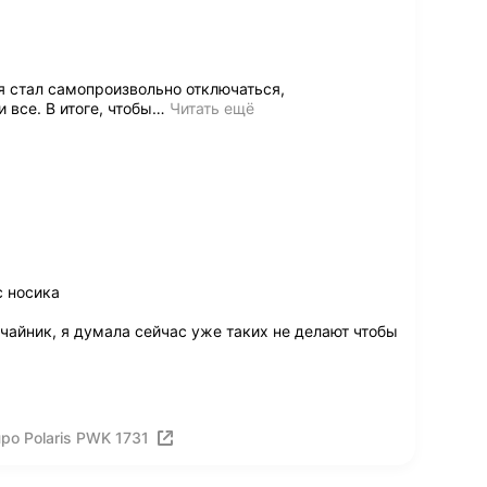
я стал самопроизвольно отключаться,
все. В итоге, чтобы
…
Читать ещё
с носика
айник, я думала сейчас уже таких не делают чтобы
ро Polaris PWK 1731
ия
Вакансии
Лицензия на использование
Политика конф