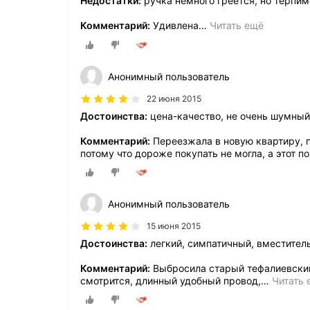
Недостатки:
ручка немного греется, но терпим
Комментарий:
Удивлена
…
Читать ещё
Анонимный пользователь
22 июня 2015
Достоинства:
цена-качество, не очень шумный
Комментарий:
Переезжала в новую квартиру, п
потому что дороже покупать не могла, а этот 
Анонимный пользователь
15 июня 2015
Достоинства:
легкий, симпатичный, вместител
Комментарий:
Выбросила старый тефалиевский 
смотрится, длинный удобный провод,
…
Читать 