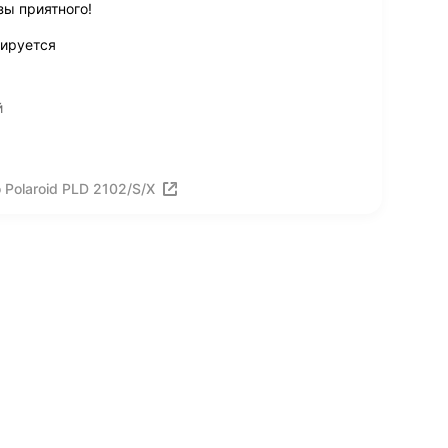
зы приятного!
лируется
й
Polaroid PLD 2102/S/X