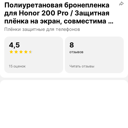
Полиуретановая бронепленка
для Honor 200 Pro / Защитная
плёнка на экран, совместима с
чехлом, с вырезом под камеру /
Плёнки защитные для телефонов
Глянцевая
4,5
8
отзывов
15 оценок
Читать отзывы