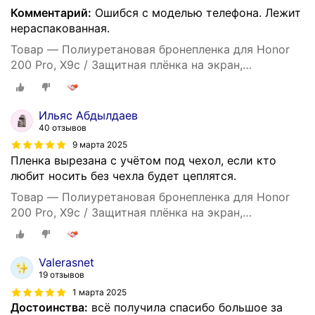
Комментарий:
Ошибся с моделью телефона. Лежит
нераспакованная.
Товар — Полиуретановая бронепленка для Honor
200 Pro, X9c / Защитная плёнка на экран,
совместима с чехлом, с вырезом под камеру /
Глянцевая
Ильяс Абдылдаев
40 отзывов
9 марта 2025
Пленка вырезана с учётом под чехол, если кто
любит носить без чехла будет цеплятся.
Товар — Полиуретановая бронепленка для Honor
200 Pro, X9c / Защитная плёнка на экран,
совместима с чехлом, с вырезом под камеру /
Глянцевая
Valerasnet
19 отзывов
1 марта 2025
Достоинства:
всё получила спасибо большое за