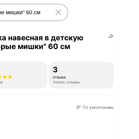
а навесная в детскую
брые мишки" 60 см
3
отзыва
ки
Читать отзывы
По умолчанию