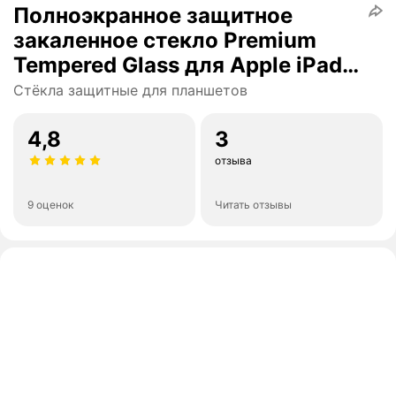
Полноэкранное защитное
закаленное стекло Premium
Tempered Glass для Apple iPad
7-10.2"(2019) / 8-10.2"(2020) /
Стёкла защитные для планшетов
9-10.2"(2021)
4,8
3
отзыва
9 оценок
Читать отзывы