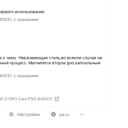
первого использования
40031, с крышками
 к чему. Нержавеющая сталь,во всяком случае не
чный процесс. Магнитится второе дно,капсюльным
40031, с крышками
MI D'ORO Caro PSS-640031
ия
Вакансии
Лицензия на использование
Политика конф
Настройки
ya.ru