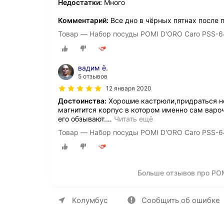
Недостатки:
Много
Комментарий:
Все дно в чёрных пятнах после 
Товар — Набор посуды POMI D'ORO Caro PSS-6
вадим ё.
5 отзывов
12 января 2020
Достоинства:
Хорошие кастрюли,придраться не
магнитится корпус в котором именно сам варо
его обзывают.
…
Читать ещё
Товар — Набор посуды POMI D'ORO Caro PSS-6
Больше отзывов про PO
О компании
Коммерческие предложен
Колумбус
Сообщить об ошибке