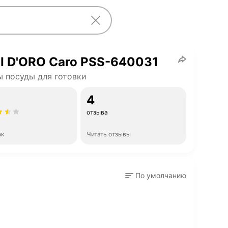
I D'ORO Caro PSS-640031
 посуды для готовки
4
отзыва
ок
Читать отзывы
По умолчанию