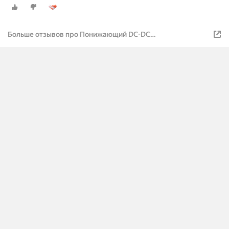
Больше отзывов про Понижающий DC-DC
преобразователь XL4005 регулируемый 0,8-30В 5А 75Вт