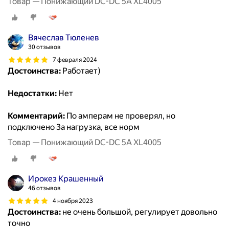
Товар — Понижающий DC-DC 5A XL4005
Вячеслав Тюленев
30 отзывов
7 февраля 2024
Достоинства:
Работает)
Недостатки:
Нет
Комментарий:
По амперам не проверял, но
подключено 3а нагрузка, все норм
Товар — Понижающий DC-DC 5A XL4005
Ирокез Крашенный
46 отзывов
4 ноября 2023
Достоинства:
не очень большой, регулирует довольно
точно