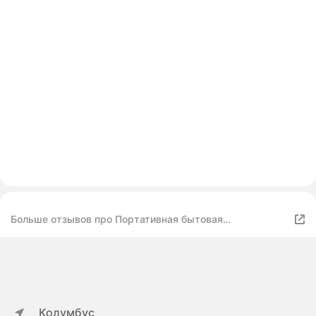
Больше отзывов про Портативная бытовая
дезинфекционная машина объемом 4,5 литра,
электрический генератор холодного тумана
Колумбус