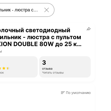
олочный светодиодный
ильник - люстра с пультом
ION DOUBLE 80W до 25 кв.
ESTARES
ы
3
отзыва
нок
Читать отзывы
По умолчанию