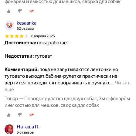
фонарём и емкостью для мешков, сворка для собак
kesaanka
62 отзыва
8 апреля 2025
Достоинства:
пока работает
Недостатки:
туговат
Комментарий:
пока не запутываются ленточки,но
туговато выходят.бабина-рулетка практически не
вертится ,приходится поворачивать в ручную.
…
Читать
ещё
Товар — Поводок рулетка для двух собак, 3м с фонарём
и емкостью для мешков, сворка для собак
Наташа П.
6 отзывов