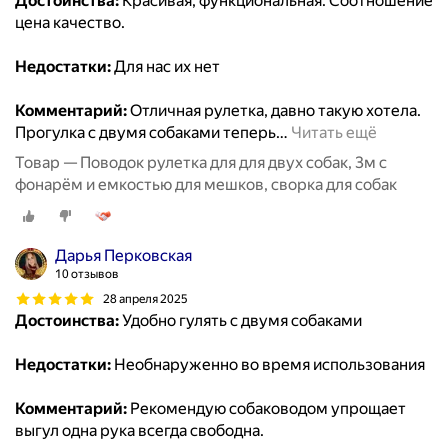
Достоинства:
Красивая, функциональная. Соотношение
цена качество.
Недостатки:
Для нас их нет
Комментарий:
Отличная рулетка, давно такую хотела.
Прогулка с двумя собаками теперь
…
Читать ещё
Товар — Поводок рулетка для для двух собак, 3м с
фонарём и емкостью для мешков, сворка для собак
Дарья Перковская
10 отзывов
28 апреля 2025
Достоинства:
Удобно гулять с двумя собаками
Недостатки:
Необнаруженно во время использования
Комментарий:
Рекомендую собаководом упрощает
выгул одна рука всегда свободна.