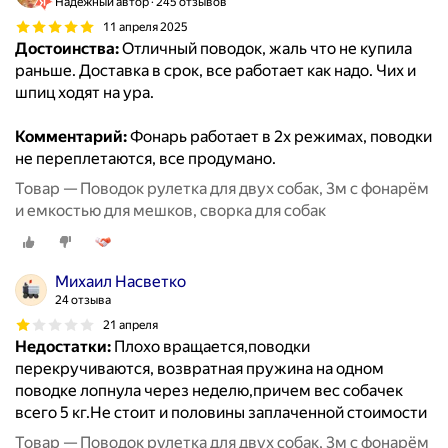
Надёжный автор
245 отзывов
11 апреля 2025
Достоинства:
Отличный поводок, жаль что не купила
раньше. Доставка в срок, все работает как надо. Чих и
шпиц ходят на ура.
Комментарий:
Фонарь работает в 2х режимах, поводки
не переплетаются, все продумано.
Товар — Поводок рулетка для двух собак, 3м с фонарём
и емкостью для мешков, сворка для собак
Михаил Насветко
24 отзыва
21 апреля
Недостатки:
Плохо вращается,поводки
перекручиваются, возвратная пружина на одном
поводке лопнула через неделю,причем вес собачек
всего 5 кг.Не стоит и половины заплаченной стоимости
Товар — Поводок рулетка для двух собак, 3м с фонарём