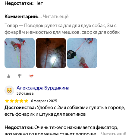
Недостатки:
Нет
Комментарий:
…
Читать ещё
Товар — Поводок рулетка для для двух собак, 3м с
фонарём и емкостью для мешков, сворка для собак
Александра Бурдыкина
53 отзыва
6 февраля 2025
Достоинства:
Удобно с 2мя собаками гулять в городе,
есть фонарик и штука для пакетиков
Недостатки:
Очень тяжело нажимается фиксатор,
возможно со временем станет попроще
…
Читать ещё