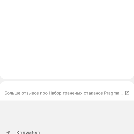
Больше отзывов про Набор граненых стаканов Pragma
Rugam 2 шт, 430 мл, зеленый, для воды/сока
Колумбус