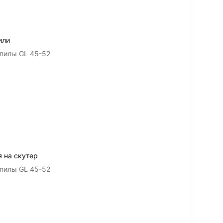
или
опилы GL 45-52
 на скутер
опилы GL 45-52