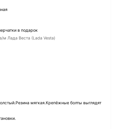
нная
перчатки в подарок
а/м Лада Веста (Lada Vesta)
толстый.Резина мягкая.Крепёжные болты выглядят
тановки.