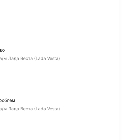
шо
а/м Лада Веста (Lada Vesta)
проблем
а/м Лада Веста (Lada Vesta)