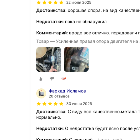
22 июля 2025
Достоинства:
хорошая опора. на вид качестве
Недостатки:
пока не обнаружил
Комментарий:
вроде все отлично. порадовали 
Товар — Усиленная правая опора двигателя на 
Фархад Исламов
20 отзывов
30 июня 2025
Достоинства:
С виду всё качественно.металл 
нормально.
Недостатки:
О недостатка будет ясно после ус
Комментарий:
С виду всё
…
Читать ещё