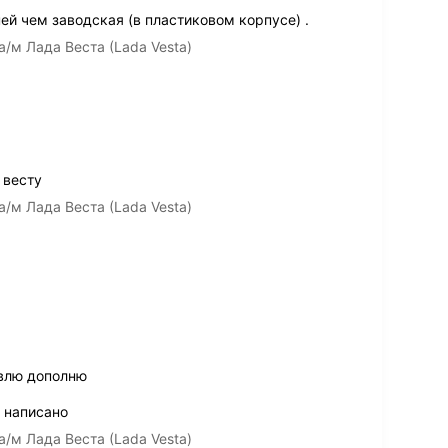
ей чем заводская (в пластиковом корпусе) .
а/м Лада Веста (Lada Vesta)
 весту
а/м Лада Веста (Lada Vesta)
овлю дополню
 написано
а/м Лада Веста (Lada Vesta)