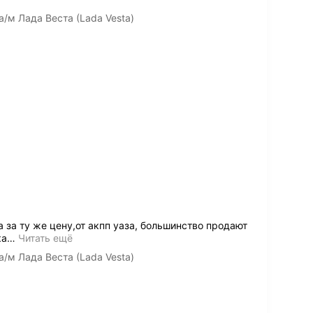
а/м Лада Веста (Lada Vesta)
 за ту же цену,от акпп уаза, большинство продают
ка
…
Читать ещё
а/м Лада Веста (Lada Vesta)