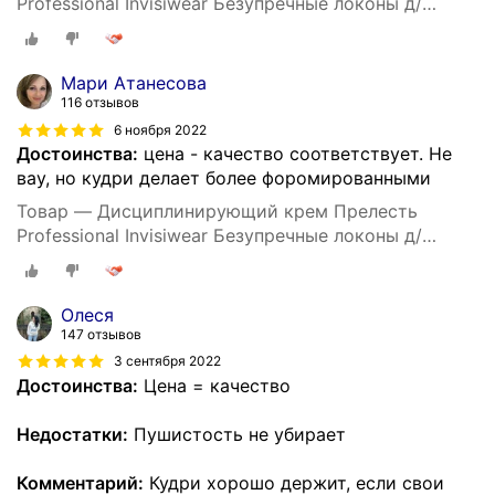
Professional Invisiwear Безупречные локоны д/
укладки кудрявых и волнистых волос, 150 мл
Мари Атанесова
116 отзывов
6 ноября 2022
Достоинства:
цена - качество соответствует. Не
вау, но кудри делает более форомированными
Товар — Дисциплинирующий крем Прелесть
Professional Invisiwear Безупречные локоны д/
укладки кудрявых и волнистых волос, 150 мл
Олеся
147 отзывов
3 сентября 2022
Достоинства:
Цена = качество
Недостатки:
Пушистость не убирает
Комментарий:
Кудри хорошо держит, если свои