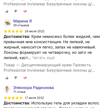
Professional Invisiwear Безупречные локоны д/
укладки кудрявых и волнистых волос, 150 мл
Марина Я
29 отзывов
24 июля 2022
Достоинства:
Крем немножко более жидкий, чем
привычная мне консистенция. Не липкий, не
жирный, наносится легко, запах не навязчивый.
Локоны формирует на четверочку, но зато не
липкий, каст
…
Читать ещё
Товар — Дисциплинирующий крем Прелесть
Professional Invisiwear Безупречные локоны д/
укладки кудрявых и волнистых волос, 150 мл
Элеонора Радионова
71 отзыв
17 июля 2022
Достоинства:
Использую гель для укладки волос