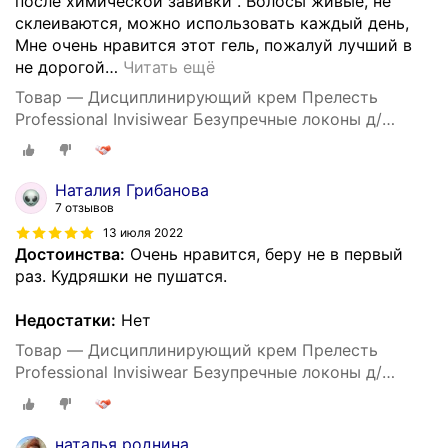
после химической завивки . Волосы живые, не
склеиваются, можно использовать каждый день,
Мне очень нравится этот гель, пожалуй лучший в
не дорогой
…
Читать ещё
Товар — Дисциплинирующий крем Прелесть
Professional Invisiwear Безупречные локоны д/
укладки кудрявых и волнистых волос, 150 мл
Наталия Грибанова
7 отзывов
13 июля 2022
Достоинства:
Очень нравится, беру не в первый
раз. Кудряшки не пушатся.
Недостатки:
Нет
Товар — Дисциплинирующий крем Прелесть
Professional Invisiwear Безупречные локоны д/
укладки кудрявых и волнистых волос, 150 мл
наталья роднина