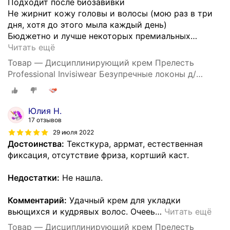
Подходит после биозавивки
Не жирнит кожу головы и волосы (мою раз в три
дня, хотя до этого мыла каждый день)
Бюджетно и лучше некоторых премиальных
…
Читать ещё
Товар — Дисциплинирующий крем Прелесть
Professional Invisiwear Безупречные локоны д/
укладки кудрявых и волнистых волос, 150 мл
Юлия Н.
17 отзывов
29 июля 2022
Достоинства:
Тексткура, аррмат, естественная
фиксация, отсутствие фриза, кортший каст.
Недостатки:
Не нашла.
Комментарий:
Удачный крем для укладки
вьющихся и кудрявых волос. Очееь
…
Читать ещё
Товар — Дисциплинирующий крем Прелесть