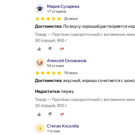
Мария Сухарева
17 отзывов
26 июня
Достоинства:
По вкусу хороший,растворяется нор
Товар — Протеин сывороточный с витаминно-мин
30 порций, 900 г
Алексей Селиванов
54 отзыва
19 июня
Достоинства:
вкусный, хорошо сочетается с шок
Недостатки:
пержу
Товар — Протеин сывороточный с витаминно-мин
30 порций, 900 г
Степан Киселёв
1 отзыв