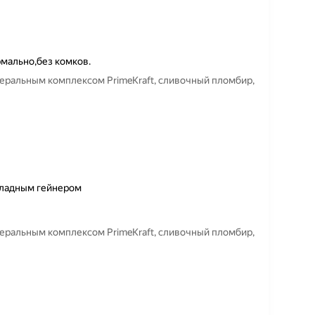
мально,без комков.
еральным комплексом PrimeKraft, сливочный пломбир,
оладным гейнером
еральным комплексом PrimeKraft, сливочный пломбир,