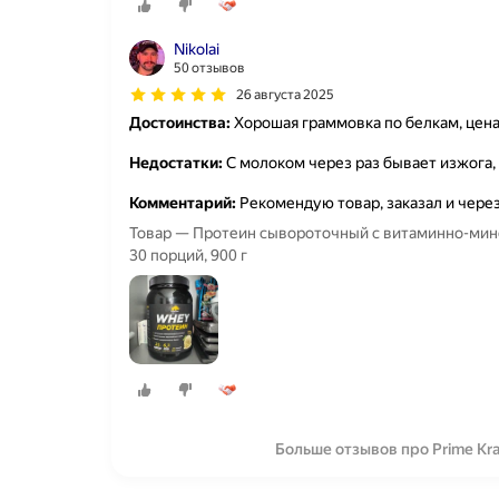
Nikolai
50 отзывов
26 августа 2025
Достоинства:
Хорошая граммовка по белкам, цена
Недостатки:
С молоком через раз бывает изжога, 
Комментарий:
Рекомендую товар, заказал и чере
Товар — Протеин сывороточный с витаминно-мин
30 порций, 900 г
Больше отзывов про Prime Kraf
О компании
Коммерческие предложения