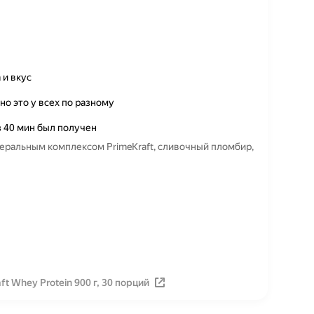
 и вкус
но это у всех по разному
з 40 мин был получен
еральным комплексом PrimeKraft, сливочный пломбир,
t Whey Protein 900 г, 30 порций
Вакансии
Лицензия на использование
Политика конфид