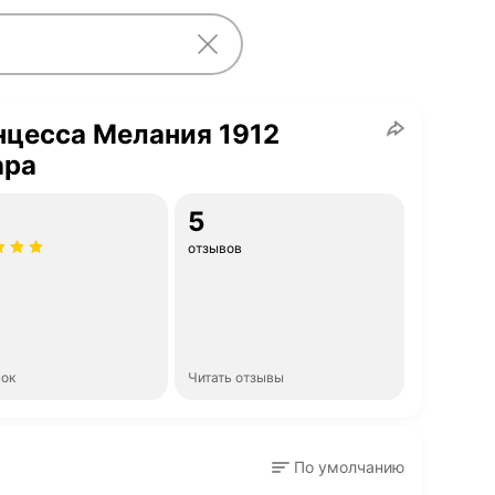
нцесса Мелания 1912
ара
5
отзывов
нок
Читать отзывы
По умолчанию