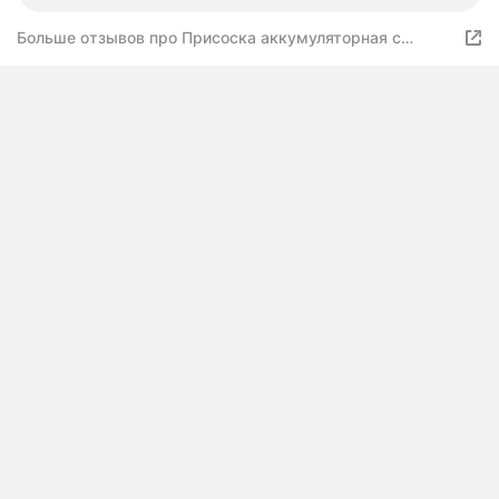
Больше отзывов про Присоска аккумуляторная с
автоподкачкой 205мм TRIO-DIAMOND Power для плитки
и стекла