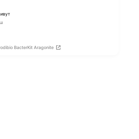
живут
6ш
dibio BacterKit Aragonite