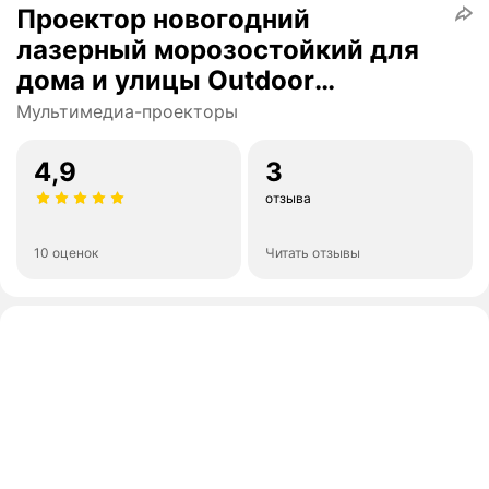
Проектор новогодний
лазерный морозостойкий для
дома и улицы Outdoor
двухцветный узор с таймером
Мультимедиа-проекторы
и пультом ду RG X-30P-D
4,9
3
отзыва
10 оценок
Читать отзывы