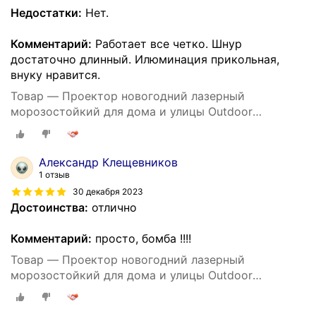
Недостатки:
Нет.
Комментарий:
Работает все четко. Шнур
достаточно длинный. Илюминация прикольная,
внуку нравится.
Товар — Проектор новогодний лазерный
морозостойкий для дома и улицы Outdoor
двухцветный узор с таймером и пультом ду RG X-
30P-D
Александр Клещевников
1 отзыв
30 декабря 2023
Достоинства:
отлично
Комментарий:
просто, бомба !!!!
Товар — Проектор новогодний лазерный
морозостойкий для дома и улицы Outdoor
двухцветный узор с таймером и пультом ду RG X-
30P-D