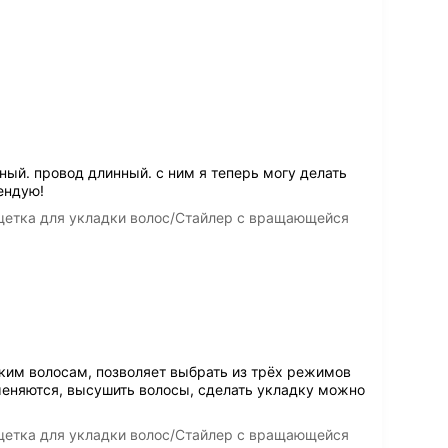
ый. провод длинный. с ним я теперь могу делать
ендую!
етка для укладки волос/Стайлер c вращающейся
нким волосам, позволяет выбрать из трёх режимов
меняются, высушить волосы, сделать укладку можно
етка для укладки волос/Стайлер c вращающейся