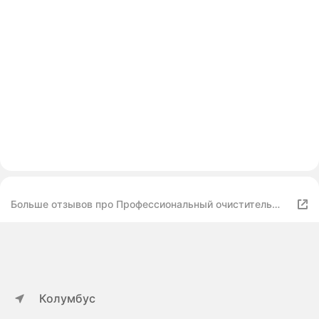
Больше отзывов про Профессиональный очиститель
TOP HOUSE для TFT-, ЖК-, LCD- экранов, 200 мл
Колумбус