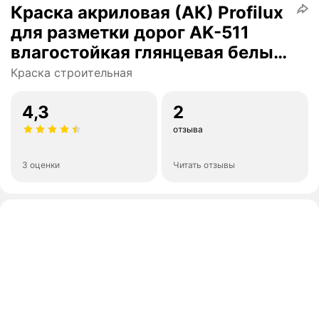
Краска акриловая (АК) Profilux
для разметки дорог AK-511
влагостойкая глянцевая белый
11.25 л 5 кг
Краска строительная
4,3
2
отзыва
3 оценки
Читать отзывы