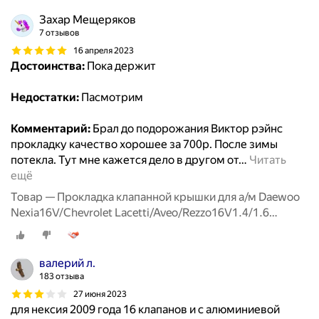
Захар Мещеряков
7 отзывов
16 апреля 2023
Достоинства:
Пока держит
Недостатки:
Пасмотрим
Комментарий:
Брал до подорожания Виктор рэйнс
прокладку качество хорошее за 700р. После зимы
потекла. Тут мне кажется дело в другом от
…
Читать
ещё
Товар — Прокладка клапанной крышки для а/м Daewoo
Nexia16V/Chevrolet Lacetti/Aveo/Rezzo16V1.4/1.6
00>RIGINAL
валерий л.
183 отзыва
27 июня 2023
для нексия 2009 года 16 клапанов и с алюминиевой