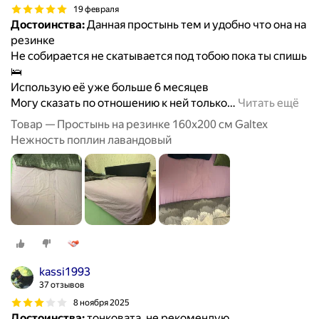
19 февраля
Достоинства:
Данная простынь тем и удобно что она на
резинке
Не собирается не скатывается под тобою пока ты спишь
🛌
Использую её уже больше 6 месяцев
Могу сказать по отношению к ней только
…
Читать ещё
Товар — Простынь на резинке 160х200 см Galtex
Нежность поплин лавандовый
kassi1993
37 отзывов
8 ноября 2025
Достоинства:
тонковата ,не рекомендую