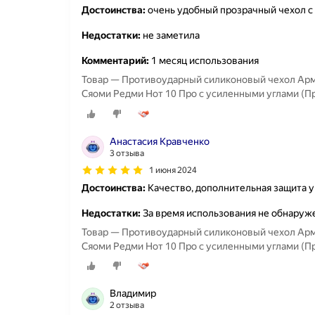
Достоинства:
очень удобный прозрачный чехол с
Недостатки:
не заметила
Комментарий:
1 месяц использования
Товар — Противоударный силиконовый чехол Армор
Сяоми Редми Нот 10 Про с усиленными углами (П
Анастасия Кравченко
3 отзыва
1 июня 2024
Достоинства:
Качество, дополнительная защита у
Недостатки:
За время использования не обнаруж
Товар — Противоударный силиконовый чехол Армор
Сяоми Редми Нот 10 Про с усиленными углами (П
Владимир
2 отзыва