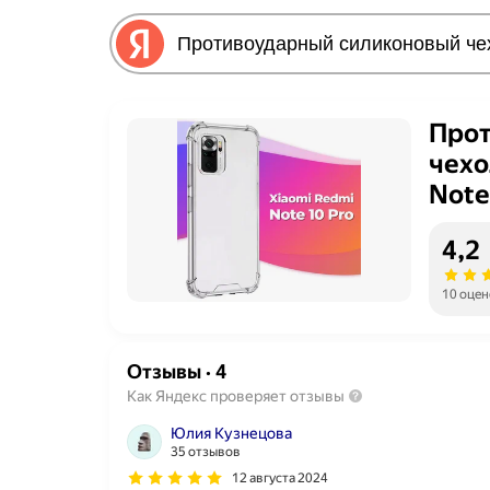
Прот
чехо
Note
смар
4,2
Про 
(Про
10 оцен
Отзывы
·
4
Как Яндекс проверяет отзывы
Юлия Кузнецова
35 отзывов
12 августа 2024