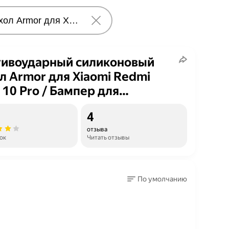
ивоударный силиконовый
л Armor для Xiaomi Redmi
 10 Pro / Бампер для
тфона Сяоми Редми Нот 10
4
с усиленными углами
отзыва
зрачный)
ок
Читать отзывы
По умолчанию