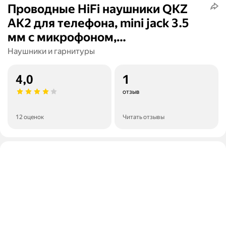
Проводные HiFi наушники QKZ
AK2 для телефона, mini jack 3.5
мм с микрофоном,
внутриканальные, вакуумные,
Наушники и гарнитуры
красные
4,0
1
отзыв
12 оценок
Читать отзывы