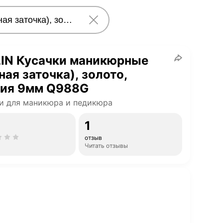
LIN Кусачки маникюрные
ная заточка), золото,
вия 9мм Q988G
и для маникюра и педикюра
1
отзыв
Читать отзывы