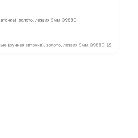
аточка), золото, лезвия 9мм Q988G
ые (ручная заточка), золото, лезвия 9мм Q988G