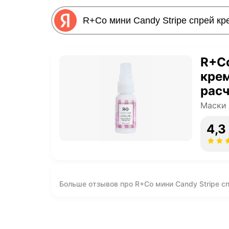
R+Co
крем
рас
Маски 
4,3
Больше отзывов про R+Co мини Candy Stripe с
30мл