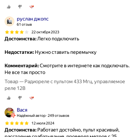
руслан джопс
61 отзыв
22 октября 2023
Достоинства:
Легко подключить
Недостатки:
Нужно ставить перемычку
Комментарий:
Смотрите в интернете как подключать.
Не все так просто
Товар — Радиореле с пультом 433 Мгц, управляемое
реле 12В
Вася
Надёжный автор
249 отзывов
12 июля 2024
Достоинства:
Работает достойно, пульт красивый,
расстояние срабатывание, проверял метров с 25