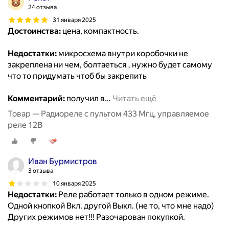
24 отзыва
31 января 2025
Достоинства:
цена, компактность.
Недостатки:
микросхема внутри коробочки не
закреплена ни чем, болтаеться , нужно будет самому
что то придумать чтоб бы закрепить
Комментарий:
получил в
…
Читать ещё
Товар — Радиореле с пультом 433 Мгц, управляемое
реле 12В
Иван Бурмистров
3 отзыва
10 января 2025
Недостатки:
Реле работает только в одном режиме.
Одной кнопкой Вкл. другой Выкл. (не то, что мне надо)
Других режимов нет!!! Разочарован покупкой.