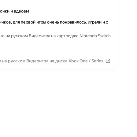
ночки и вдвоем
чков, для первой игры очень понравилось. играли и с
тью на русском Видеоигра на картридже Nintendo Switch
на русском Видеоигра на диске Xbox One / Series