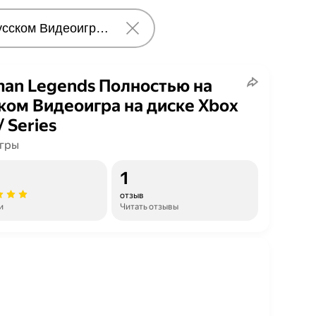
an Legends Полностью на
ком Видеоигра на диске Xbox
/ Series
гры
1
отзыв
и
Читать отзывы