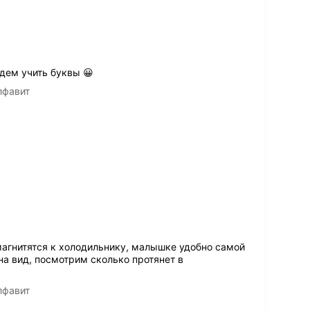
дем учить буквы 😀
лфавит
магнитятся к холодильнику, малышке удобно самой
на вид, посмотрим сколько протянет в
лфавит