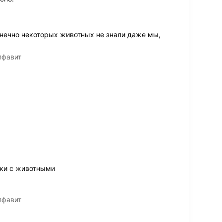
онечно некоторых животных не знали даже мы,
лфавит
ки с животными
лфавит