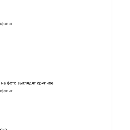
ы
лфавит
на фото выглядят крупнее
лфавит
сно.