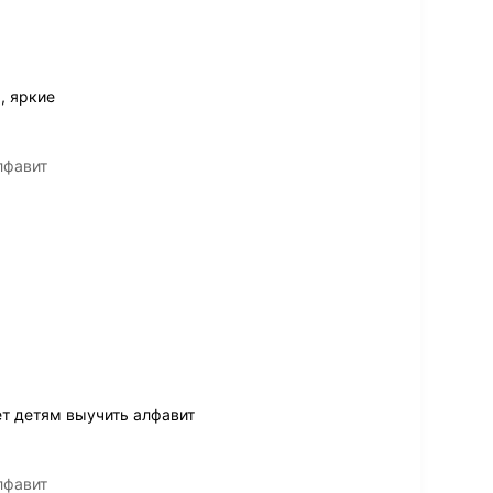
, яркие
лфавит
т детям выучить алфавит
лфавит