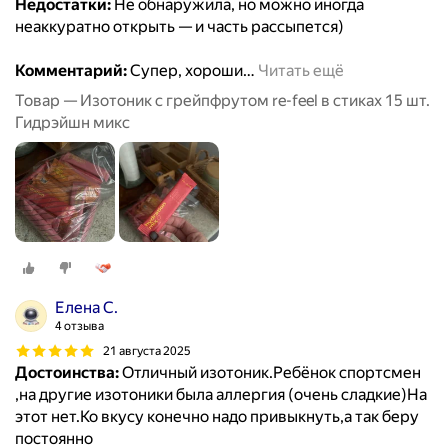
Недостатки:
Не обнаружила, но можно иногда
неаккуратно открыть — и часть рассыпется)
Комментарий:
Супер, хороши
…
Читать ещё
Товар — Изотоник с грейпфрутом re-feel в стиках 15 шт.
Гидрэйшн микс
Елена С.
4 отзыва
21 августа 2025
Достоинства:
Отличный изотоник.Ребёнок спортсмен
,на другие изотоники была аллергия (очень сладкие)На
этот нет.Ко вкусу конечно надо привыкнуть,а так беру
постоянно