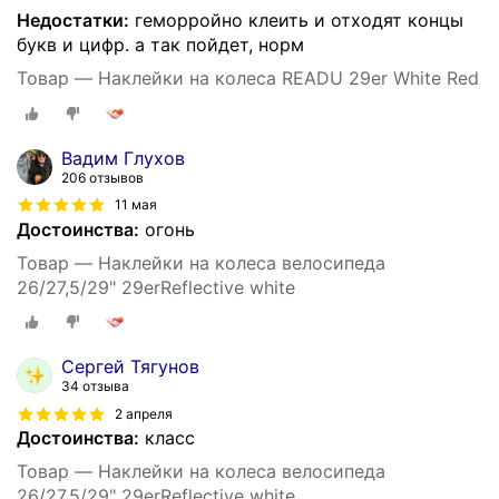
Недостатки:
геморройно клеить и отходят концы
букв и цифр. а так пойдет, норм
Товар — Наклейки на колеса READU 29er White Red
Вадим Глухов
206 отзывов
11 мая
Достоинства:
огонь
Товар — Наклейки на колеса велосипеда
26/27,5/29" 29erReflective white
Сергей Тягунов
34 отзыва
2 апреля
Достоинства:
класс
Товар — Наклейки на колеса велосипеда
26/27,5/29" 29erReflective white